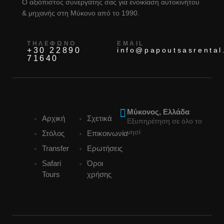
Ο αξιόπιστος συνεργάτης σας για ενοικίαση αυτοκινήτου
& μηχανής στη Μύκονο από το 1990.
ΤΗΛΈΦΩΝΟ
EMAIL
+30 22890
info@papoutsasrental
71640
Μύκονος, Ελλάδα
Αρχική
Σχετικά
Εξυπηρέτηση σε όλο το
νησί
Στόλος
Επικοινωνία
Transfer
Ερωτήσεις
Safari
Όροι
Tours
χρήσης