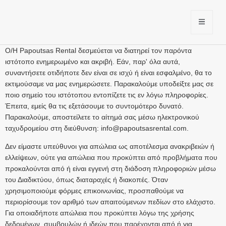
Ο/Η Papoutsas Rental δεσμεύεται να διατηρεί τον παρόντα
ιστότοπο ενημερωμένο και ακριβή. Εάν, παρ' όλα αυτά,
συναντήσετε οτιδήποτε δεν είναι σε ισχύ ή είναι εσφαλμένο, θα το
εκτιμούσαμε να μας ενημερώσετε. Παρακαλούμε υποδείξτε μας σε
ποιο σημείο του ιστότοπου εντοπίζετε τις εν λόγω πληροφορίες.
Έπειτα, εμείς θα τις εξετάσουμε το συντομότερο δυνατό.
Παρακαλούμε, αποστείλετε το αίτημά σας μέσω ηλεκτρονικού
ταχυδρομείου στη διεύθυνση:
info@
papoutsasrental.com
.
Δεν είμαστε υπεύθυνοι για απώλεια ως αποτέλεσμα ανακριβειών ή
ελλείψεων, ούτε για απώλεια που προκύπτει από προβλήματα που
προκαλούνται από ή είναι εγγενή στη διάδοση πληροφοριών μέσω
του Διαδικτύου, όπως διαταραχές ή διακοπές. Όταν
χρησιμοποιούμε φόρμες επικοινωνίας, προσπαθούμε να
περιορίσουμε τον αριθμό των απαιτούμενων πεδίων στο ελάχιστο.
Για οποιαδήποτε απώλεια που προκύπτει λόγω της χρήσης
δεδομένων, συμβουλών ή ιδεών που παρέχονται από ή για